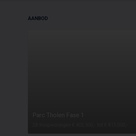
AANBOD
Parc Tholen Fase 1
28 Koopwoningen € 402.500,- tot € 815.000,-