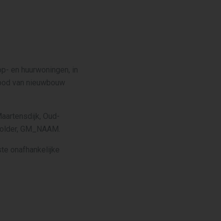
p- en huurwoningen, in
anbod van nieuwbouw
aartensdijk, Oud-
apolder, GM_NAAM.
te onafhankelijke