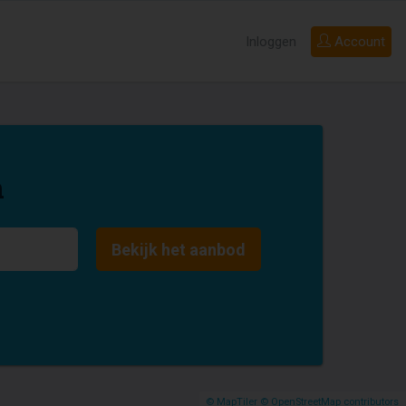
Inloggen
Account
n
Bekijk het aanbod
© MapTiler
© OpenStreetMap contributors