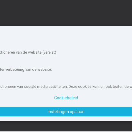
ieuwbouw in de
Account
mgeving
Inloggen
Inschrijven
oerdijk
Halderberge
ctioneren van de website (vereist)
Wachtwoord vergeten
ergen op
Rucphen
oom
Goes
oosendaal
Kapelle
er verbetering van de website.
eimerswaal
Steenbergen
oensdrecht
unctioneren van sociale media activiteiten. Deze cookies kunnen ook buiten de
ouw-nederland.nl
, met meer dan 85.466 nieuwbouwwoningen in 1.62
Cookiebeleid
wOffice B.V.
Disclaimer
|
Privacyverklaring & Cookiebeleid
|
Cookies i
Instellingen opslaan