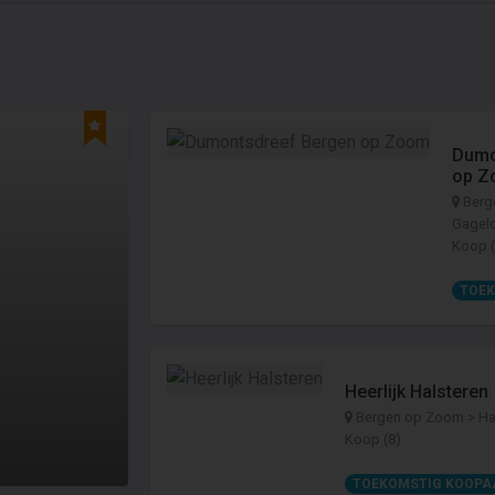
Dumo
op Z
Berg
Gagel
Koop (
TOE
Heerlijk Halsteren
Bergen op Zoom > Ha
Koop (8)
TOEKOMSTIG KOOPA