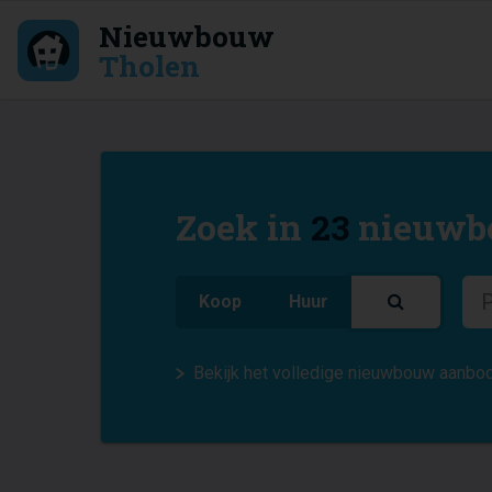
Nieuwbouw
Tholen
Zoek in
23
nieuwbo
Koop
Huur
Bekijk het volledige nieuwbouw aanbod