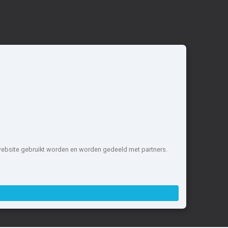
Overige
Nieuwbouwnieuws
Contact
Zakelijk
 website gebruikt worden en worden gedeeld met partners.
1 projecten de meest complete
nstellen