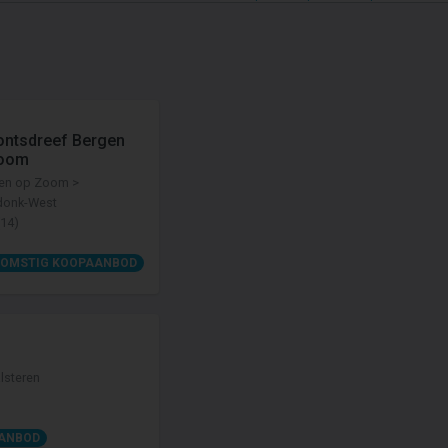
ntsdreef Bergen
oom
en op Zoom >
donk-West
14)
KOMSTIG KOOPAANBOD
lsteren
ANBOD