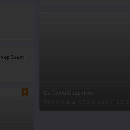
en op Zoom
De Twee Gezusters
7 Koopwoningen € 750.000,- tot € 1.250.00