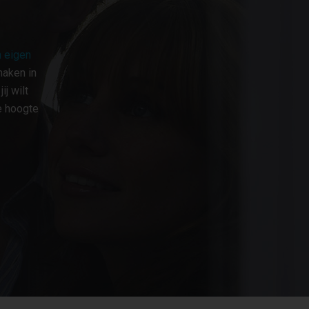
 eigen
maken in
j wilt
e hoogte