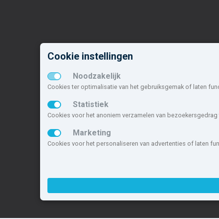
Nieuwbouw in deze
N
Cookie instellingen
gemeente
o
Noodzakelijk
Alle nieuwbouw projecten
M
Cookies ter optimalisatie van het gebruiksgemak of laten fun
Actuele nieuwbouwprojecten
B
Toekomstige nieuwbouwaanbod
Z
Statistiek
Koopwoningen
R
Cookies voor het anoniem verzamelen van bezoekersgedrag t
Huurwoningen en appartementen
R
Marketing
W
Cookies voor het personaliseren van advertenties of laten f
Deze site maakt deel uit van
www.nieuwb
nieuwbouwsite van Nederland.
Copyright © 2007- 2026 Xitres Nieuwbou