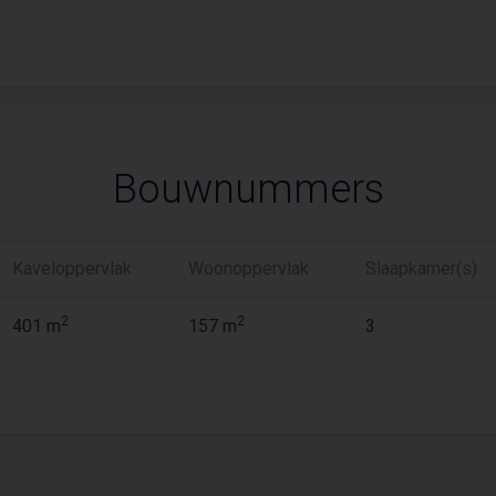
Bouwnummers
Kaveloppervlak
Woonoppervlak
Slaapkamer(s)
2
2
401 m
157 m
3