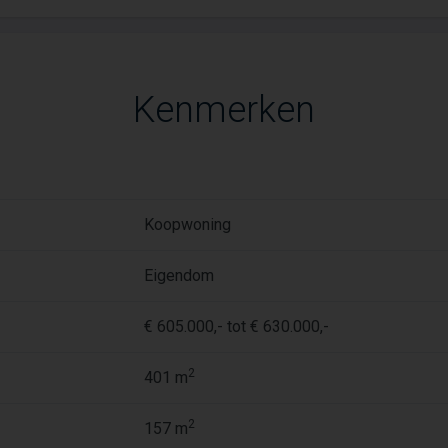
Kenmerken
Koopwoning
Eigendom
€ 605.000,- tot € 630.000,-
2
401 m
2
157 m